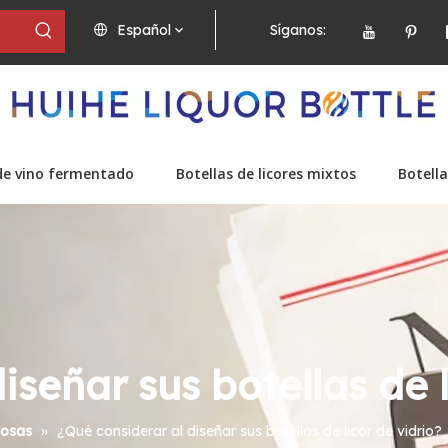
Español
Síganos:
de vino fermentado
Botellas de licores mixtos
Botella
iseñar sus botellas de l
uosas
»
¿Qué considerar al diseñar sus botellas de licor de vidrio?