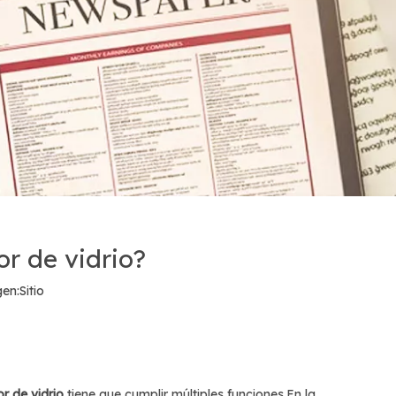
or de vidrio?
en:
Sitio
or de vidrio
tiene que cumplir múltiples funciones.En la