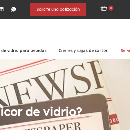
0
Solicite una cotización
 de vidrio para bebidas
Cierres y cajas de cartón
Serv
icor de vidrio?