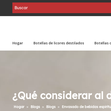
Hogar
Botellas de licores destilados
Botellas 
¿Qué considerar al d
Hogar
»
Blogs
»
Blogs
»
Envasado de bebidas espirit