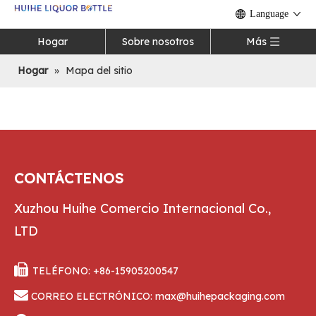
Language
Hogar
Sobre nosotros
Más
Hogar
»
Mapa del sitio
CONTÁCTENOS
Xuzhou Huihe Comercio Internacional Co.,
LTD

TELÉFONO: +86-15905200547

CORREO ELECTRÓNICO:
max@huihepackaging.com