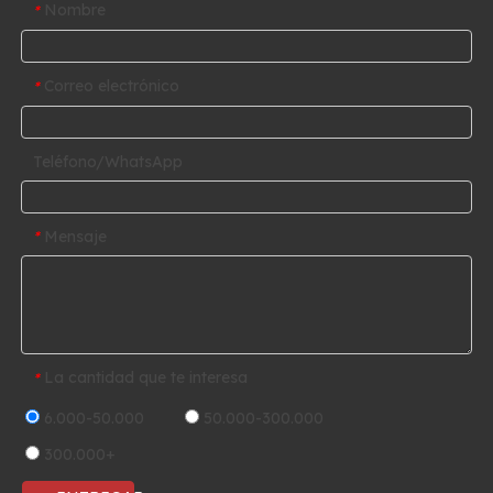
Nombre
*
Correo electrónico
*
Teléfono/WhatsApp
Mensaje
*
La cantidad que te interesa
*
6.000-50.000
50.000-300.000
300.000+