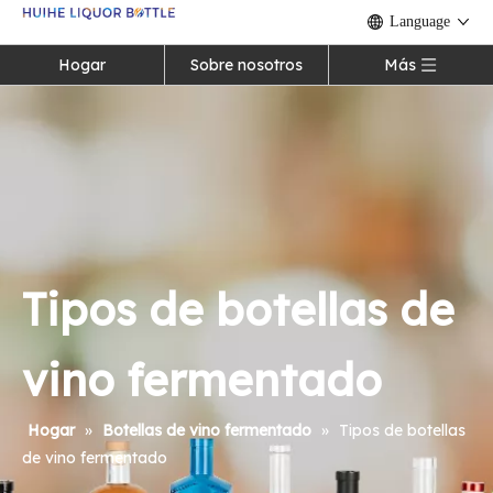
Language
Hogar
Sobre nosotros
Más
Tipos de botellas de
vino fermentado
Hogar
»
Botellas de vino fermentado
»
Tipos de botellas
de vino fermentado