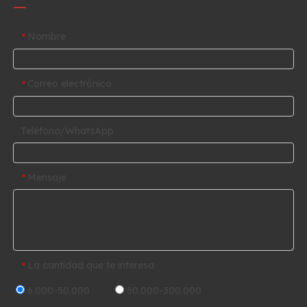
Nombre
*
Correo electrónico
*
Teléfono/WhatsApp
Mensaje
*
La cantidad que te interesa
*
6.000-50.000
50.000-300.000