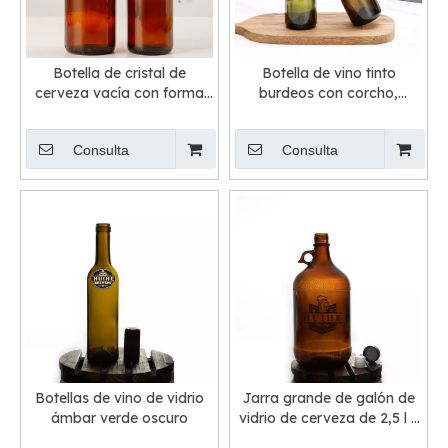
Botella de cristal de
Botella de vino tinto
cerveza vacía con forma
burdeos con corcho,
de oso pardo de 330 ml y
ámbar verde vacío, 750 ml
500 ml
Consulta
Consulta
Botellas de vino de vidrio
Jarra grande de galón de
ámbar verde oscuro
vidrio de cerveza de 2,5 l y
4 l