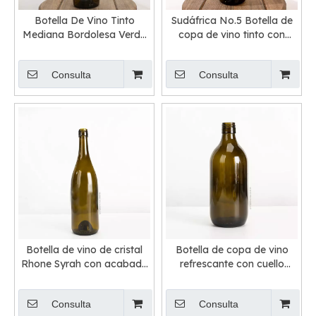
Botella De Vino Tinto
Sudáfrica No.5 Botella de
Mediana Bordolesa Verde
copa de vino tinto con
Oliva 75cl Longneck
etiqueta
Consulta
Consulta
Botella de vino de cristal
Botella de copa de vino
Rhone Syrah con acabado
refrescante con cuello
de tornillo profundo
corto y tapa de rosca de
500 ml
Consulta
Consulta