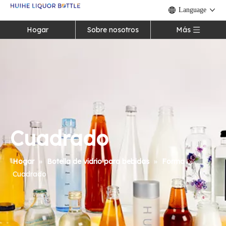
Language
Hogar
Sobre nosotros
Más
Cuadrado
Hogar
»
Botella de vidrio para bebidas
»
Forma
»
Cuadrado