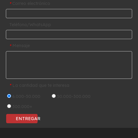
Correo electrónico
*
Teléfono/WhatsApp
Mensaje
*
La cantidad que te interesa
*
6.000-50.000
50.000-300.000
300.000+
ENTREGAR