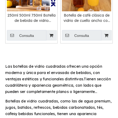
250ml 500ml 750ml Botella
Botella de café clásica de
de bebida de vidrio
vidrio de cuello ancho con
transparente cuadrada con
pajita y tapa
tapa abatible
Consulta
Consulta
Las botellas de vidrio cuadradas ofrecen una opción
moderna y única para el envasado de bebidas, con
ventajas estéticas y funcionales distintivas.Tienen sección
cuadrilátera y apariencia geométrica, con lados que
pueden ser completamente planos o ligeramente
redondeados.Disponible en tamaños que van desde 250
Botellas de vidrio cuadradas, como las de agua premium,
ml hasta 750 ml,
1 litro
, o incluso 1,5 litros, estas botellas
jugos, batidos, refrescos, bebidas carbonatadas, tés,
se adaptan a una variedad de tapas.Se pueden equipar
cafes
y bebidas funcionales, tienen una apariencia
con tapones de rosca, tapones de corona, tapones de