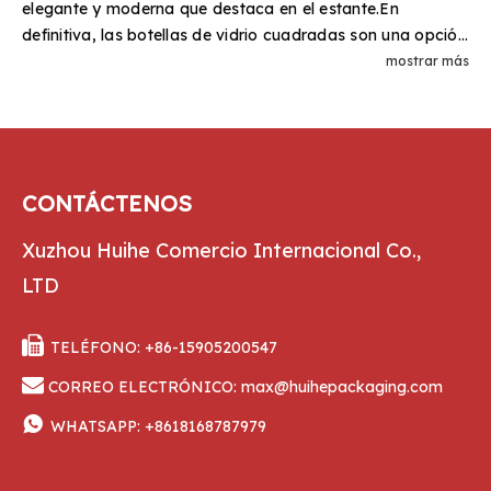
elegante y moderna que destaca en el estante.En
rosca, según los requisitos del producto.
definitiva, las botellas de vidrio cuadradas son una opción
de packaging versátil y llamativa.HUIHE ofrece una
mostrar más
selección de botellas de vidrio cuadradas clásicas al por
mayor a precios de fábrica, incluidas botellas cuadradas
francesas, botellas de leche altas y achaparradas,
botellas de leche cuadradas de un cuarto, así como
botellas cuadradas para jugos y agua.
CONTÁCTENOS
Xuzhou Huihe Comercio Internacional Co.,
LTD

TELÉFONO: +86-15905200547

CORREO ELECTRÓNICO:
max@huihepackaging.com

WHATSAPP:
+8618168787979