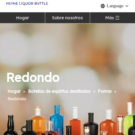
Language
Hogar
Sobre nosotros
Más
Redondo
Hogar
»
Botellas de espíritus destilados
»
Forma
»
Redondo