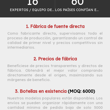
16
60
EXPERTOS / EQUIPO DE CONTROL DE CALIDAD
LOS PAÍSES CONFÍAN EN NOSOTROS
1. Fábrica de fuente directa
Como fabricante directo, supervisamos todo el
proceso de producción, garantizando un control de
calidad de primer nivel y precios competitivos sin
intermediarios.
2. Precios de fábrica
Benefíciese de precios transparentes y directos de
fábrica. Obtendrá el mejor valor comprando
directamente desde el origen, maximizando sus
márgenes de beneficio.
3. Botellas en existencia
(MOQ: 6000)
Nuestros modelos populares están disponibles. Los
envíos se pueden organizar rápidamente con una
cantidad mínima de pedido baja de solo 5000