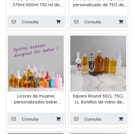
375ml 500ml 750 ml de
personalizado de 75Cl de
botellas de vidrio
cuello largo con tapón de
farmacéutico
corcho
Consulta
Consulta
Licores de mujeres
Square Round 50CL 75CL
personalizadas beber
1L Botellas de vidrio de
botellas de vidrio al por
vodka para la venta
mayor
Consulta
Consulta