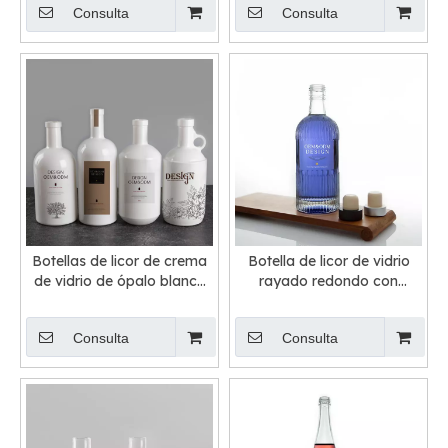
Consulta
Consulta
la ginebra de la vodka de
la botella 50cl del licor
Botellas de licor de crema
Botella de licor de vidrio
de vidrio de ópalo blanco
rayado redondo con
con impresión de logotipo
acabado de tornillo
personalizado
Consulta
Consulta