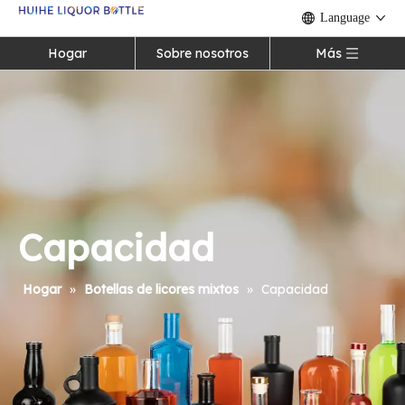
Language
Hogar
Sobre nosotros
Más
Capacidad
Hogar
»
Botellas de licores mixtos
»
Capacidad