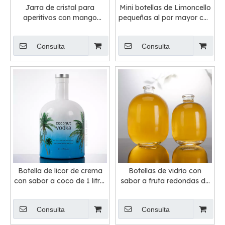
Jarra de cristal para
Mini botellas de Limoncello
aperitivos con mango
pequeñas al por mayor con
redondo de 1000 ml
el cuello superior de la
barra acabado
Consulta
Consulta
Botella de licor de crema
Botellas de vidrio con
con sabor a coco de 1 litro,
sabor a fruta redondas de
ron, vodka, licores
250 ml y 500 ml
Consulta
Consulta