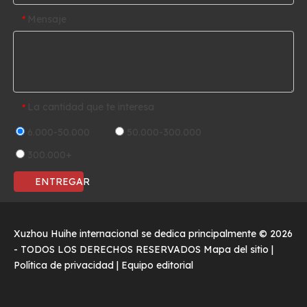
Mensaje
*
La cantidad que te interesa
*
6.000-50.000
50.000-300.000
300.000+
ENTREGAR
Xuzhou Huihe internacional se dedica principalmente ©
2026
- TODOS LOS DERECHOS RESERVADOS
Mapa del sitio
|
Política de privacidad
|
Equipo editorial