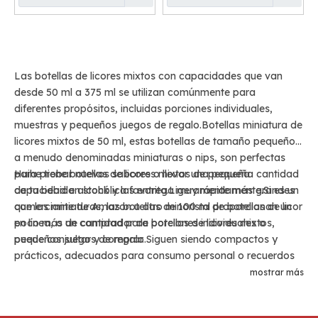
Las botellas de licores mixtos con capacidades que van
desde 50 ml a 375 ml se utilizan comúnmente para
diferentes propósitos, incluidas porciones individuales,
muestras y pequeños juegos de regalo.Botellas miniatura de
licores mixtos de 50 ml, estas botellas de tamaño pequeño,
a menudo denominadas miniaturas o nips, son perfectas
para probar nuevos sabores o llevar una pequeña cantidad
Huihe tiene botellas de licores mixtos de pequeña
de tu bebida alcohólica favorita.Ligeramente más grandes
capacidad en stock y las entrega muy rápidamente.Si es un
que las miniaturas, las botellas de 100 ml proporcionan un
comerciante de Amazon u otro minorista de botellas de licor
poco más de cantidad para porciones individuales o
en línea, o un comprador de botellas de licores mixtos,
pequeños juegos de regalo.Siguen siendo compactos y
puede consultar y comprar.
prácticos, adecuados para consumo personal o recuerdos
de boda.Las botellas de 200 ml ofrecen un tamaño de
mostrar más
porción moderado y son populares para consumir sobre la
marcha, picnics o reuniones en las que se prefieren