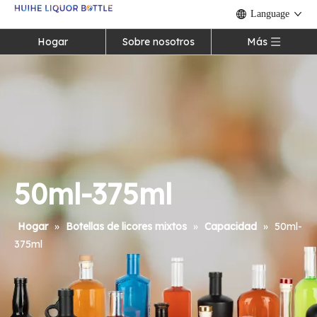
Language
Hogar
Sobre nosotros
Más
50ml-375ml
Hogar
»
Botellas de licores mixtos
»
Capacidad
»
50ml-
375ml