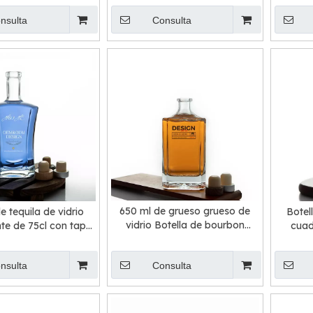
barra
nsulta
Consulta
650 ml de grueso grueso de
e tequila de vidrio
Botel
vidrio Botella de bourbon
te de 75cl con tapa
cuad
Decanter
de corcho
a
nsulta
Consulta