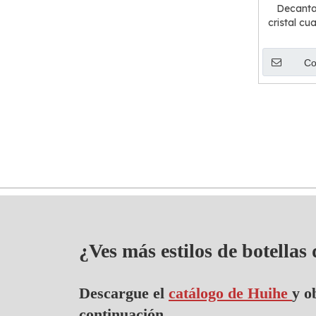
Decanta
cristal c
cor
Co
¿Ves más estilos de botellas
Descargue el
catálogo de Huihe
y o
continuación.