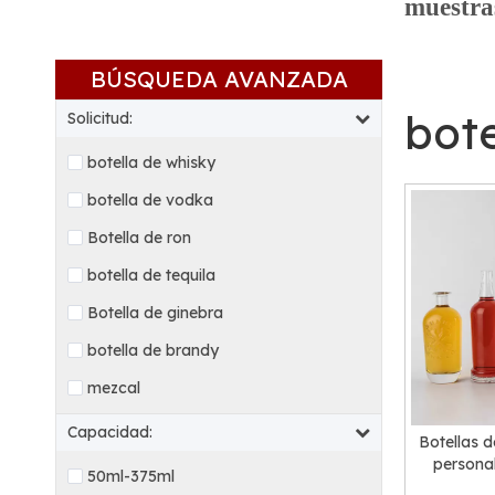
muestras
BÚSQUEDA AVANZADA
bote
Solicitud:
botella de whisky
botella de vodka
Botella de ron
botella de tequila
Botella de ginebra
botella de brandy
mezcal
Capacidad:
Botellas d
personal
50ml-375ml
vidrio de l