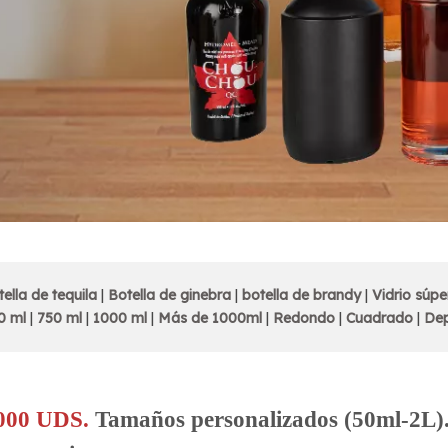
tella de tequila
|
Botella de ginebra
|
botella de brandy
|
Vidrio súpe
0 ml
|
750 ml
|
1000 ml
|
Más de 1000ml
|
Redondo
|
Cuadrado
|
De
00 UDS.
Tamaños personalizados (50ml-2L)