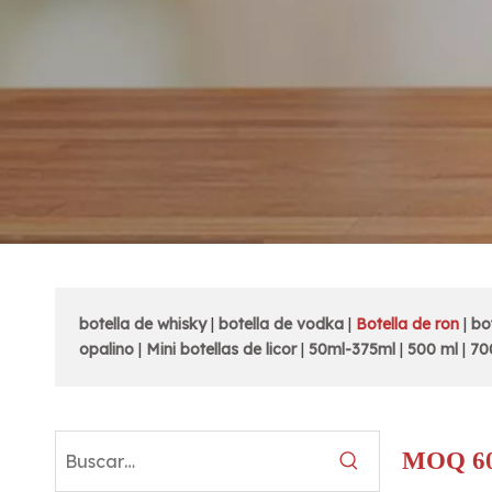
botella de whisky
|
botella de vodka
|
Botella de ron
|
bo
opalino
|
Mini botellas de licor
|
50ml-375ml
|
500 ml
|
70
MOQ 60