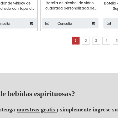
Botella de alcohol de vidrio
dor de whisky de
Botella 
cuadrada personalizada de
uadrado con tapa de
Su
750 ml
cho de 750 ml
nsulta
Consulta
1
2
3
4
5
 de bebidas espirituosas?
btenga
muestras gratis
; simplemente ingrese su