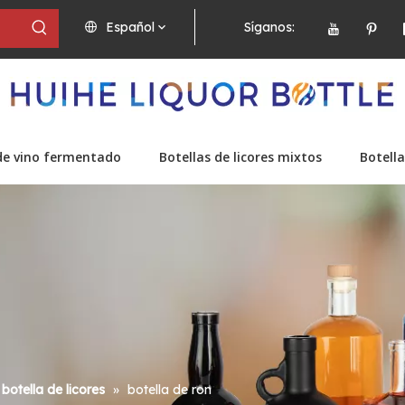
Español
Síganos:
de vino fermentado
Botellas de licores mixtos
Botella
botella de licores
»
botella de ron