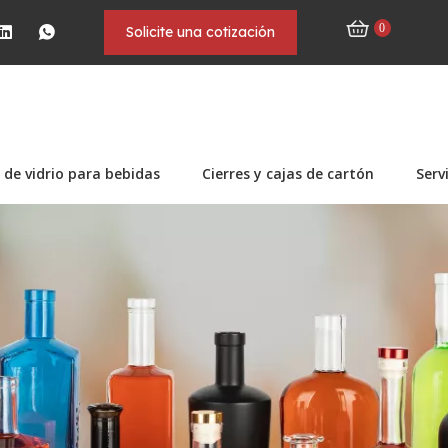
0
Solicite una cotización
 de vidrio para bebidas
Cierres y cajas de cartón
Serv