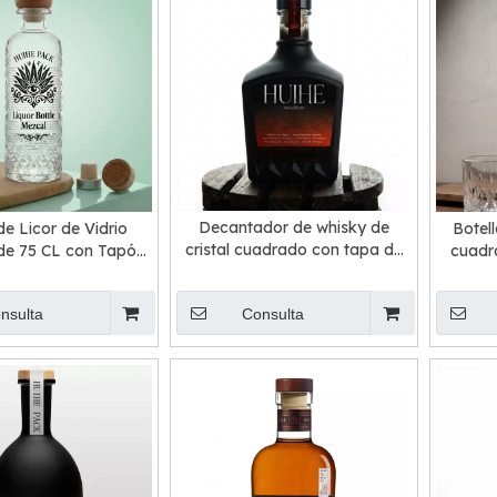
Decantador de whisky de
de Licor de Vidrio
Botell
cristal cuadrado con tapa de
e 75 CL con Tapón
cuadr
corcho de 750 ml
de Corcho
nsulta
Consulta