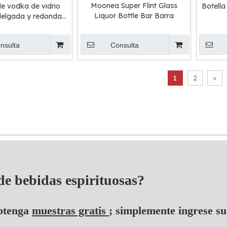
Moonea Super Flint Glass
de vodka de vidrio
Botella
Liquor Bottle Bar Barra
delgada y redonda
esmerilada
nsulta
Consulta
1
2
»
 de bebidas espirituosas?
btenga
muestras gratis
; simplemente ingrese su