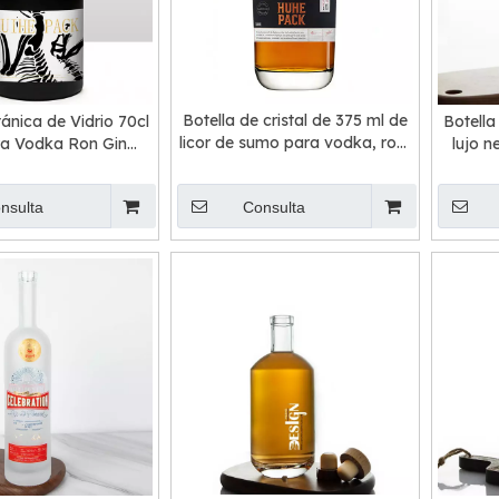
Botella de cristal de 375 ml de
tánica de Vidrio 70cl
Botella
licor de sumo para vodka, ron,
ra Vodka Ron Gin
lujo n
ginebra, tequila
Whisky con Acabado
Carnette
nsulta
Consulta