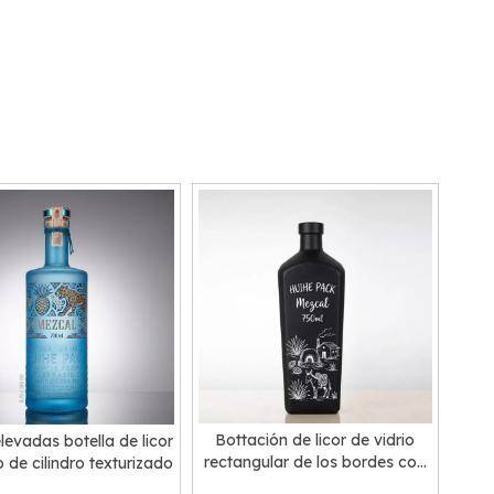
Bottación de licor de vidrio
levadas botella de licor
rectangular de los bordes con
o de cilindro texturizado
ángulo g'-behorled