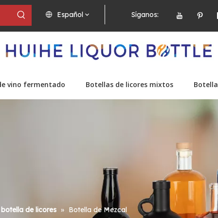
Español
Síganos:
de vino fermentado
Botellas de licores mixtos
Botella
botella de licores
»
Botella de Mezcal