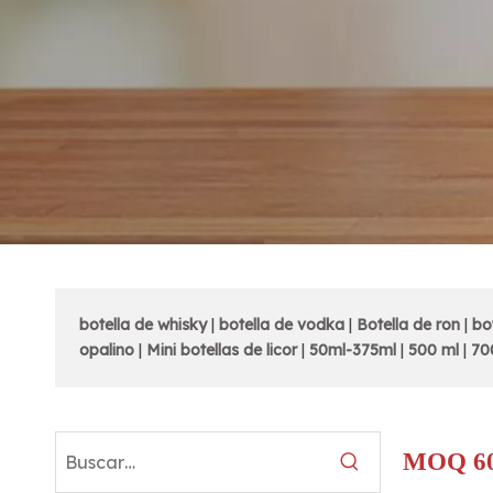
botella de whisky
|
botella de vodka
|
Botella de ron
|
bo
opalino
|
Mini botellas de licor
|
50ml-375ml
|
500 ml
|
70
MOQ 60