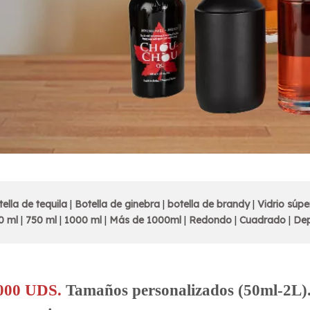
tella de tequila
|
Botella de ginebra
|
botella de brandy
|
Vidrio súpe
0 ml
|
750 ml
|
1000 ml
|
Más de 1000ml
|
Redondo
|
Cuadrado
|
De
00 UDS.
Tamaños personalizados (50ml-2L)