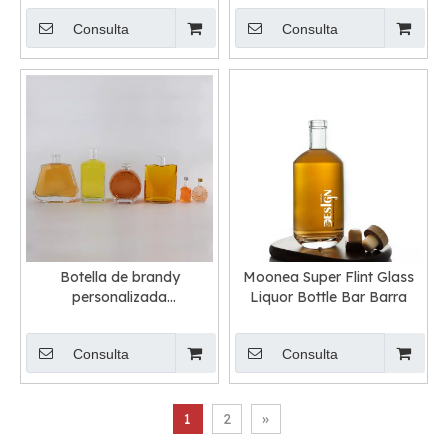
personalizada al por mayor
Consulta
Consulta
Botella de brandy
Moonea Super Flint Glass
personalizada
Liquor Bottle Bar Barra
personalizada con botella
de vidrio Xo vacío para la
Consulta
Consulta
venta Botella de coñac
precio
1
2
»