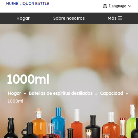
Language
Hogar
Sobre nosotros
Más
1000ml
Hogar
»
Botellas de espíritus destilados
»
Capacidad
»
1000ml