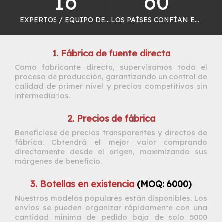
16
60
EXPERTOS / EQUIPO DE CONTROL DE CALIDAD
LOS PAÍSES CONFÍAN EN NOSOTROS
1. Fábrica de fuente directa
Como fabricante directo, supervisamos todo el
proceso de producción, garantizando un control de
calidad de primer nivel y precios competitivos sin
intermediarios.
2. Precios de fábrica
Benefíciese de precios transparentes y directos de
fábrica. Obtendrá el mejor valor comprando
directamente desde el origen, maximizando sus
márgenes de beneficio.
3. Botellas en existencia
(MOQ: 6000)
Nuestros modelos populares están disponibles. Los
envíos se pueden organizar rápidamente con una
cantidad mínima de pedido baja de solo 5000