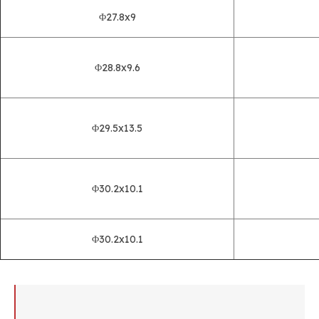
Φ27.8x9
Φ28.8x9.6
Φ29.5x13.5
Φ30.2x10.1
Φ30.2x10.1