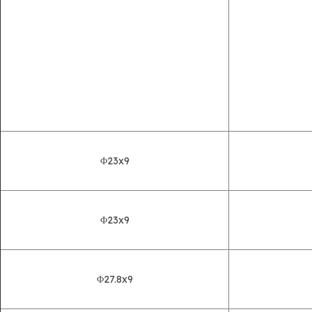
Φ23x9
Φ23x9
Φ27.8x9