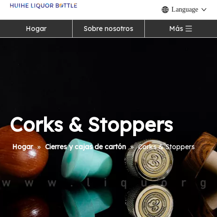
Language
Hogar
Sobre nosotros
Más
Corks & Stoppers
Hogar
»
Cierres y cajas de cartón
»
Corks & Stoppers