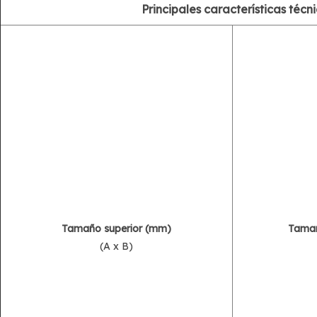
Principales características técn
Tamaño superior (mm)
Tamañ
(A x B)