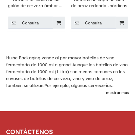
galón de cerveza ámbar de
de arroz redondas nórdicas
1000 ml
Consulta
Consulta
Huihe Packaging vende al por mayor botellas de vino
fermentado de 1000 ml a granel.Aunque las botellas de vino
fermentado de 1000 ml (1 litro) son menos comunes en los
envases de botellas de cerveza, vino y vino de arroz,
también se utilizan.Por ejemplo, algunas cervecerías
artesanales o productores de cervezas especiales utilizan
mostrar más
'growlers' de 1000 ml.Botellas de vino más grandes de 1000
ml que se utilizan durante festivales y celebraciones para
contener vinos y espumosos de edición especial o
limitada.Estas botellas de vino fermentado de 1 litro a
menudo presentan empaques, etiquetas o elementos de
CONTÁCTENOS
diseño únicos que las hacen destacar en el estante, y