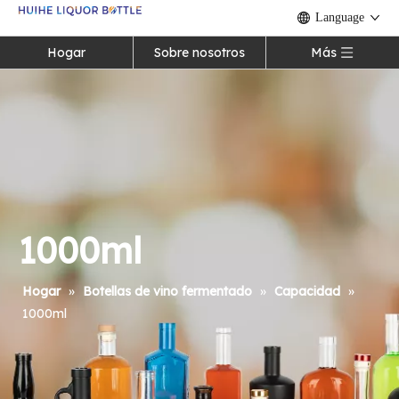
Language
Hogar
Sobre nosotros
Más
1000ml
Hogar
»
Botellas de vino fermentado
»
Capacidad
»
1000ml