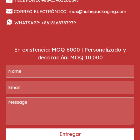
TELÉFONO: +86-15905200547

CORREO ELECTRÓNICO:
max@huihepackaging.com

WHATSAPP:
+8618168787979
En existencia: MOQ 6000 | Personalizado y
decoración: MOQ 10,000
Entregar