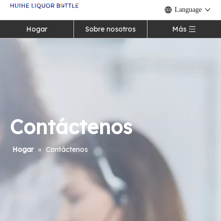
Language
Hogar
Sobre nosotros
Más
Contáctenos
Hogar
»
Contáctenos