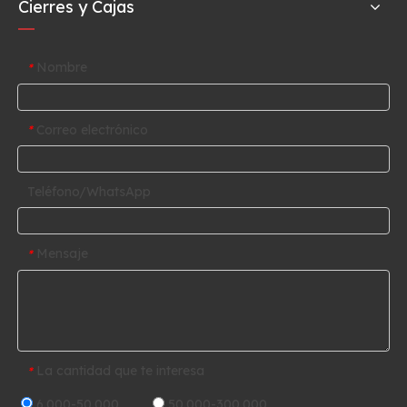
Cierres y Cajas
Nombre
*
Correo electrónico
*
Teléfono/WhatsApp
Mensaje
*
La cantidad que te interesa
*
6.000-50.000
50.000-300.000