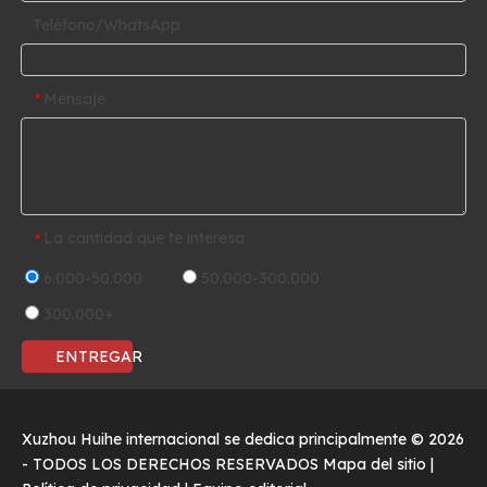
Teléfono/WhatsApp
Mensaje
*
La cantidad que te interesa
*
6.000-50.000
50.000-300.000
300.000+
ENTREGAR
Xuzhou Huihe internacional se dedica principalmente ©
2026
- TODOS LOS DERECHOS RESERVADOS
Mapa del sitio
|