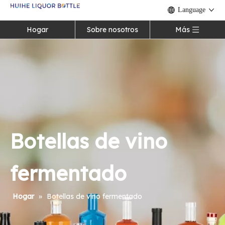
Language
Hogar
Sobre nosotros
Más
Botellas de vino
fermentado
Hogar
»
Botellas de vino fermentado