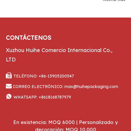
reconocible.
CONTÁCTENOS
Xuzhou Huihe Comercio Internacional Co.,
LTD

TELÉFONO: +86-15905200547

CORREO ELECTRÓNICO:
max@huihepackaging.com

WHATSAPP:
+8618168787979
En existencia: MOQ 6000 | Personalizado y
decoración: MOQ 10,000