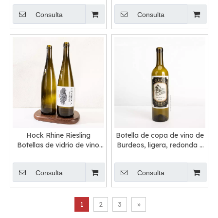
Consulta
Consulta
Hock Rhine Riesling
Botella de copa de vino de
Botellas de vidrio de vino
Burdeos, ligera, redonda y
verde oliva con corcho
alta, 75 cl
Consulta
Consulta
1
2
3
»