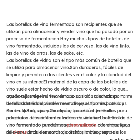
Las botellas de vino fermentado son recipientes que se
utilizan para almacenar y vender vino que ha pasado por un
proceso de fermentación.Hay muchos tipos de botellas de
vino fermentado, incluidas las de cerveza, las de vino tinto,
las de vino de arroz, las de sake, etc.
Las botellas de vidrio son el tipo más común de botella que
se utiliza para almacenar vino.Son duraderos, fáciles de
limpiar y permiten a los clientes ver el color y la claridad del
vino en su interior.El material de la copa de las botellas de
vino suele estar hecho de vidrio oscuro o de color, lo que
ayuda a proteger el vino de la exposición a la luz.Las
Las botellas de vino fermentado son un aspecto importante
botellas de vidrio pueden tener diversas formas, incluidas
de la industria del vino fermentado, y el tipo de botella y
Burdeos, Borgoña y Champán, que están diseñadas para
cierre utilizados pueden afectar la calidad y el valor
adaptarse a los diferentes estilos de vino.Las botellas de
percibidos del vino fermentado en su interior.Las botellas de
vino fermentado también pueden venir con diferentes tipos
vino fermentado pueden ser
personalizado
con etiquetas,
de
relieves u otros elementos de diseño, lo que permite a los
cierres
, incluidos corcho, corcho sintético, tapa de
corona y tapones de rosca.
productores de vino crear una identidad de marca única y
mostrar más