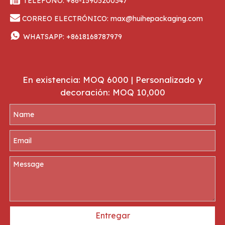
TELÉFONO: +86-15905200547

CORREO ELECTRÓNICO:
max@huihepackaging.com

WHATSAPP:
+8618168787979
En existencia: MOQ 6000 | Personalizado y
decoración: MOQ 10,000
Entregar