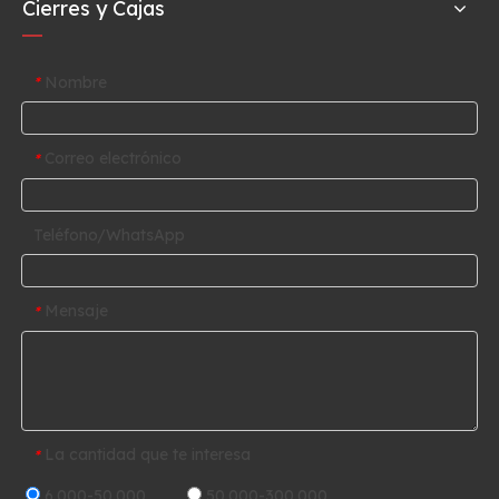
Cierres y Cajas
Nombre
*
Correo electrónico
*
Teléfono/WhatsApp
Mensaje
*
La cantidad que te interesa
*
6.000-50.000
50.000-300.000