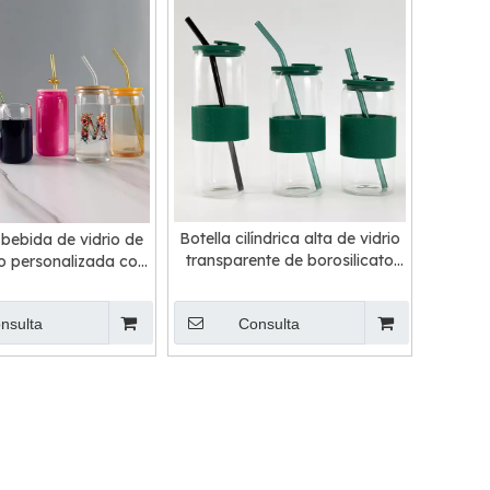
Botella cilíndrica alta de vidrio
 bebida de vidrio de
transparente de borosilicato
to personalizada con
con banda de silicona
e bambú y paja
nsulta
Consulta