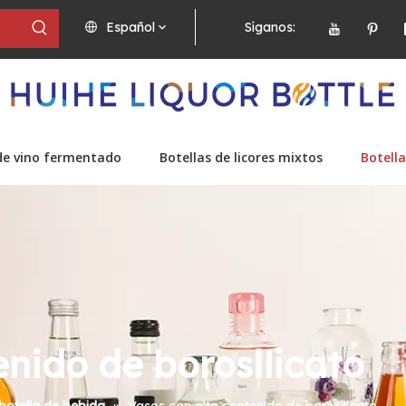
Español
Síganos:
de vino fermentado
Botellas de licores mixtos
Botella
enido de borosilicato