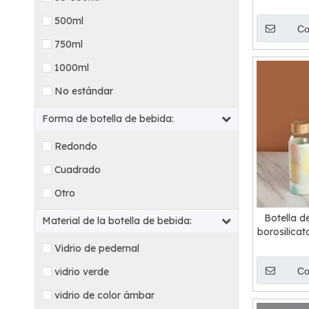
de cola 
500ml
Co
750ml
1000ml
No estándar
Forma de botella de bebida:
Redondo
Cuadrado
Otro
Botella d
Material de la botella de bebida:
borosilicat
cuel
Vidrio de pedernal
vidrio verde
Co
vidrio de color ámbar