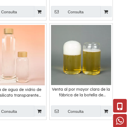
borosilicato
de rosca
Consulta
Consulta
Venta al por mayor clara de la
a de agua de vidrio de
fábrica de la botella de
silicato transparente
cerveza del vidrio de
nalizada con tapa de
borosilicato alto
bambú
Consulta
Consulta