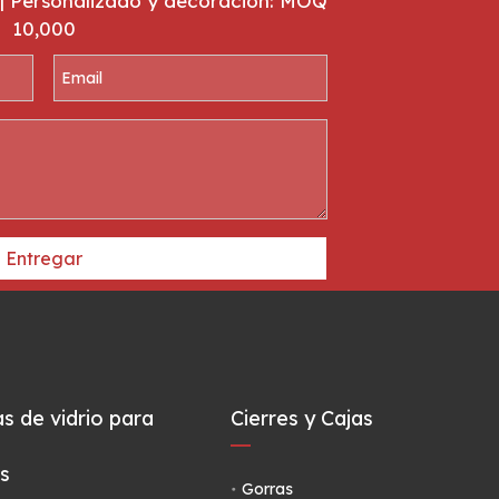
| Personalizado y decoración: MOQ
10,000
Entregar
as de vidrio para
Cierres y Cajas
s
Gorras