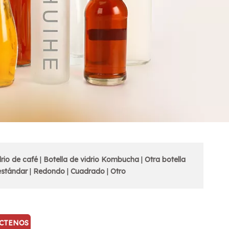
drio de café
|
Botella de vidrio Kombucha
|
Otra botella
estándar
|
Redondo
|
Cuadrado
|
Otro
CTENOS