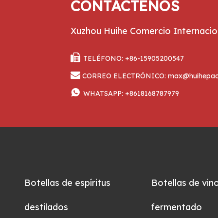
CONTÁCTENOS
Xuzhou Huihe Comercio Internacion

TELÉFONO: +86-15905200547

CORREO ELECTRÓNICO:
max@huihepac

WHATSAPP:
+8618168787979
Botellas de espíritus
Botellas de vin
destilados
fermentado