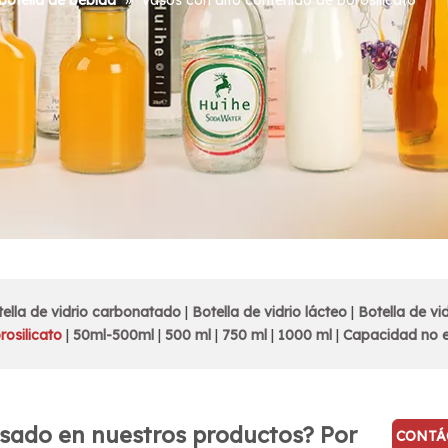
botella de bebida
»
Vasos con alto contenido de borosilicato
ella de vidrio carbonatado
|
Botella de vidrio lácteo
|
Botella de vi
rosilicato
|
50ml-500ml
|
500 ml
|
750 ml
|
1000 ml
|
Capacidad no 
sado en nuestros productos? Por
CONTÁ