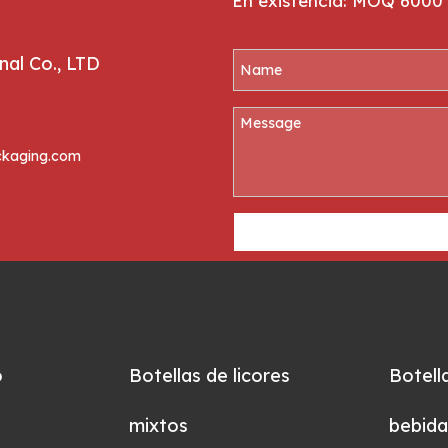
En existencia: MOQ 6000 
al Co., LTD
kaging.com
o
Botellas de licores
Botell
mixtos
bebida