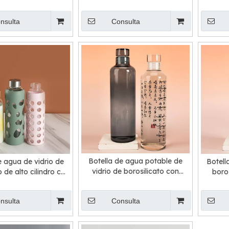
con pajita y tapa
con pajita y tapa
nsulta
Consulta
Botella de agua potable de
e agua de vidrio de
Botell
vidrio de borosilicato con
o de alto cilindro con
boro
logotipo de impresión
lo de tornillo
perso
personalizada a la venta
nsulta
Consulta