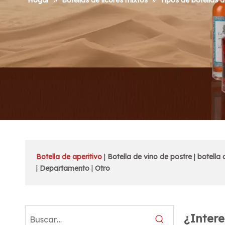
Hogar
»
Botellas de licores mixtos
»
Tipos de botellas d
Botella de aperitivo
|
Botella de vino de postre
|
botella 
|
Departamento
|
Otro
¿Intere