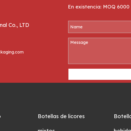
En existencia: MOQ 6000 
al Co., LTD
kaging.com
o
Botellas de licores
Botell
mixtos
bebida