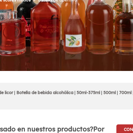
e licores mixtos
»
Botella de aperitivo
de licor
|
Botella de bebida alcohólica
|
50ml-375ml
|
500ml
|
700ml
sado en nuestros productos?Por
CON