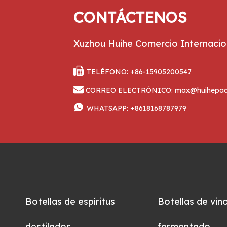
CONTÁCTENOS
Xuzhou Huihe Comercio Internacion

TELÉFONO: +86-15905200547

CORREO ELECTRÓNICO:
max@huihepac

WHATSAPP:
+8618168787979
Botellas de espíritus
Botellas de vin
destilados
fermentado