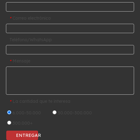
Correo electrónico
*
Teléfono/WhatsApp
Mensaje
*
La cantidad que te interesa
*
6.000-50.000
50.000-300.000
300.000+
ENTREGAR