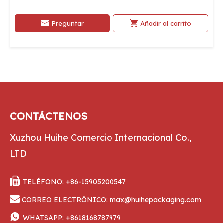
Preguntar
Añadir al carrito
CONTÁCTENOS
Xuzhou Huihe Comercio Internacional Co.,
LTD

TELÉFONO: +86-15905200547

CORREO ELECTRÓNICO:
max@huihepackaging.com

WHATSAPP:
+8618168787979