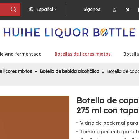
Español
Síganos:
de vino fermentado
Botellas de licores mixtos
Botella
e licores mixtos
»
Botella de bebida alcohólica
»
Botella de copa
Botella de copa
275 ml con tap
Vidrio de pedernal para 
Tamaño perfecto para b