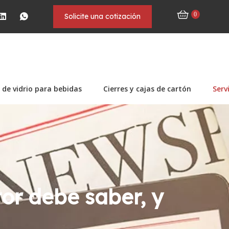
0
Solicite una cotización
 de vidrio para bebidas
Cierres y cajas de cartón
Serv
tor debe saber, y