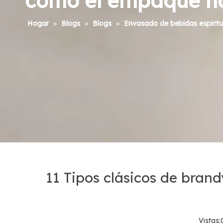
cómo el empaque ha
Hogar
»
Blogs
»
Blogs
»
Envasado de bebidas espirit
11 Tipos clásicos de bran
Vistas: