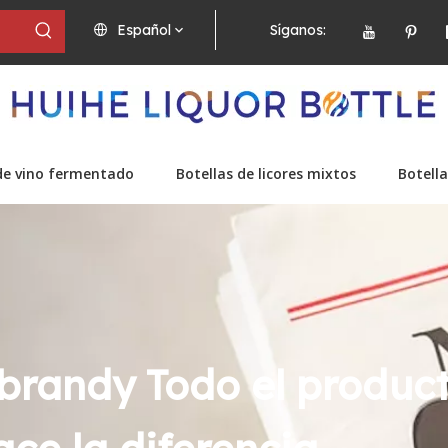
Español
Síganos:
de vino fermentado
Botellas de licores mixtos
Botella
 brandy Todo el produc