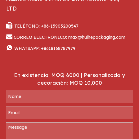
LTD

TELÉFONO: +86-15905200547

CORREO ELECTRÓNICO:
max@huihepackaging.com

WHATSAPP:
+8618168787979
En existencia: MOQ 6000 | Personalizado y
decoración: MOQ 10,000