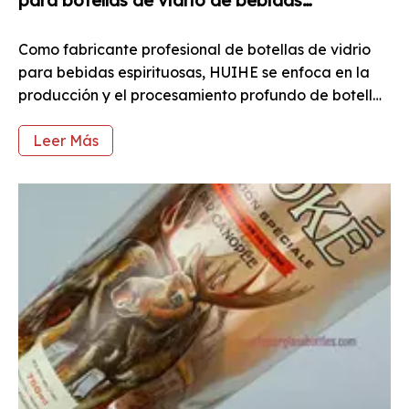
para botellas de vidrio de bebidas
espirituosas
Como fabricante profesional de botellas de vidrio
para bebidas espirituosas, HUIHE se enfoca en la
producción y el procesamiento profundo de botellas
de vidrio para bebidas espirituosas, brindando a los
clientes soluciones integrales de envasado de
Leer Más
bebidas espirituosas. Así que aquí nos centraremos
en uno de los procesos de procesamiento profundo
de las botellas de vidrio para bebidas espirituosas:
el proceso de calcomanía.