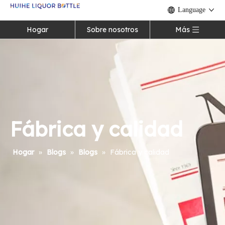
Language
Hogar
Sobre nosotros
Más
Fábrica y calidad
Hogar
»
Blogs
»
Blogs
»
Fábrica y calidad