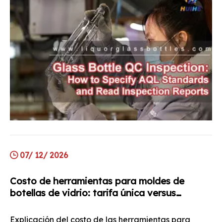
07/ 12/ 2026
Costo de herramientas para moldes de
botellas de vidrio: tarifa única versus
amortización, términos de propiedad y lo
que impulsa el número
Explicación del costo de las herramientas para