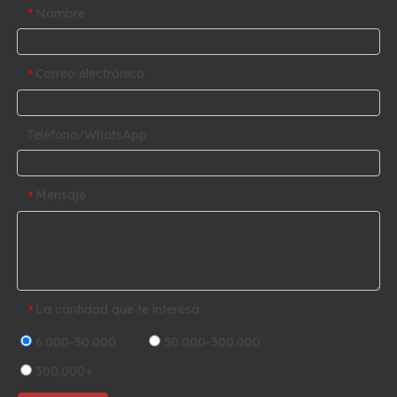
Nombre
*
Correo electrónico
*
Teléfono/WhatsApp
Mensaje
*
La cantidad que te interesa
*
6.000-50.000
50.000-300.000
300.000+