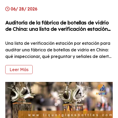
06/ 28/ 2026
Auditoría de la fábrica de botellas de vidrio
de China: una lista de verificación estación
por estación para quienes visitan por
primera vez
Una lista de verificación estación por estación para
auditar una fábrica de botellas de vidrio en China:
qué inspeccionar, qué preguntar y señales de alerta
en cada etapa de la producción.
Leer Más