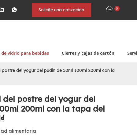
0
Solicite una cotización
 de vidrio para bebidas
Cierres y cajas de cartón
Serv
del postre del yogur del pudín de 50ml 100ml 200ml con la
l del postre del yogur del
00ml 200ml con la tapa del
dad alimentaria