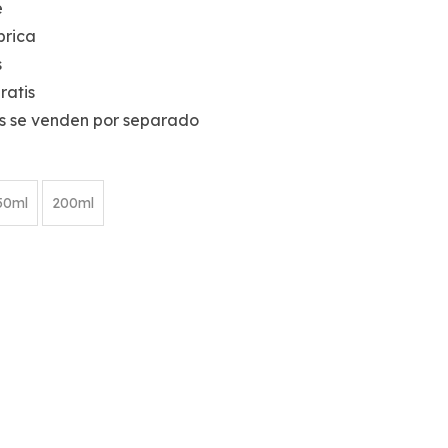
e
brica
s
ratis
as se venden por separado
50ml
200ml