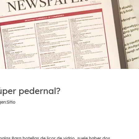
súper pedernal?
en:
Sitio
o malas.Para
botellas de licor de vidrio
, suele haber dos