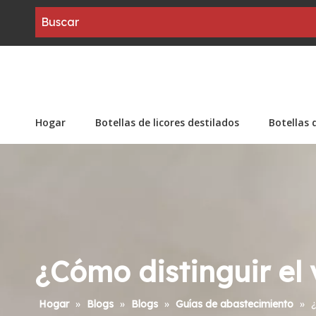
Hogar
Botellas de licores destilados
Botellas 
¿Cómo distinguir el 
Hogar
»
Blogs
»
Blogs
»
Guías de abastecimiento
»
¿