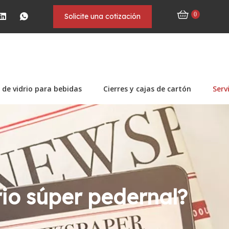
0
Solicite una cotización
 de vidrio para bebidas
Cierres y cajas de cartón
Serv
rio súper pedernal?