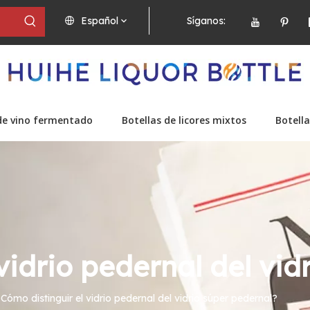
Español
Síganos:
de vino fermentado
Botellas de licores mixtos
Botella
vidrio pedernal del vid
Cómo distinguir el vidrio pedernal del vidrio súper pedernal?