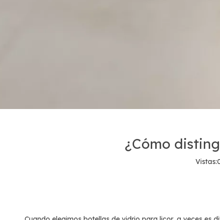
¿Cómo distingu
Vistas:
Cuando elegimos botellas de vidrio para licor, a veces es dif