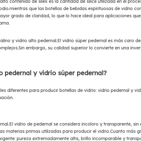
on alto contenido de sílex es la cantidad de sílice utilizada en el pro
odio.mientras que las botellas de bebidas espirituosas de vidrio 
mayor grado de claridad, lo que lo hace ideal para aplicaciones que 
gama.
talino y vidrio alto pedernal.El vidrio súper pedernal es más caro 
mplejos.Sin embargo, su calidad superior lo convierte en una inve
io pedernal y vidrio súper pedernal?
ales diferentes para producir botellas de vidrio: vidrio pedernal y vi
uación.
rnal.El vidrio de pedernal se considera incoloro y transparente, si
as materias primas utilizadas para producir el vidrio.Cuanto más gru
xigente: pureza extremadamente alta, brillo incomparable y transp