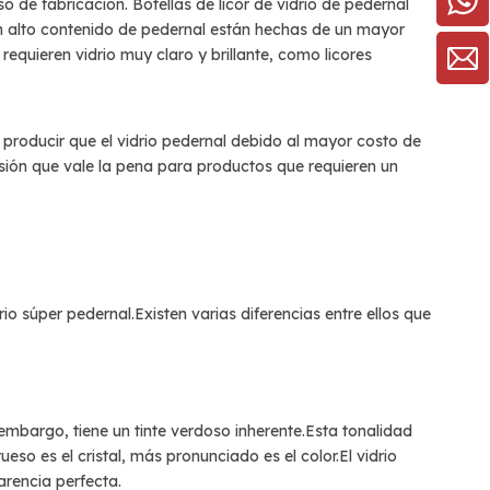
ceso de fabricación.
Botellas de licor de vidrio de pedernal
con alto contenido de pedernal están hechas de un mayor
requieren vidrio muy claro y brillante, como licores
de producir que el vidrio pedernal debido al mayor costo de
rsión que vale la pena para productos que requieren un
drio súper pedernal.Existen varias diferencias entre ellos que
n embargo, tiene un tinte verdoso inherente.Esta tonalidad
eso es el cristal, más pronunciado es el color.El vidrio
arencia perfecta.