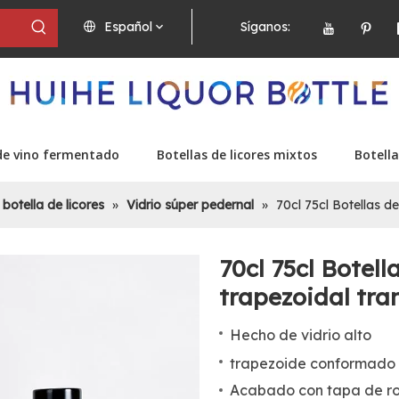
Español
Síganos:
de vino fermentado
Botellas de licores mixtos
Botella
 botella de licores
»
Vidrio súper pedernal
»
70cl 75cl Botellas de
70cl 75cl Botell
trapezoidal tra
Hecho de vidrio alto
trapezoide
conformado
Acabado con tapa de r