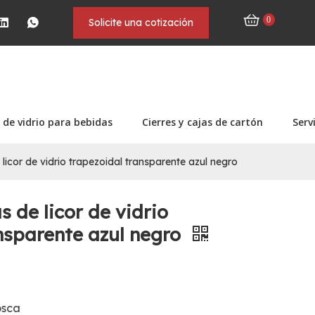
0
Solicite una cotización
 de vidrio para bebidas
Cierres y cajas de cartón
Serv
 licor de vidrio trapezoidal transparente azul negro
as de licor de vidrio
nsparente azul negro
osca