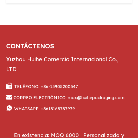
CONTÁCTENOS
Xuzhou Huihe Comercio Internacional Co.,
LTD

TELÉFONO: +86-15905200547

CORREO ELECTRÓNICO:
max@huihepackaging.com

WHATSAPP:
+8618168787979
En existencia: MOQ 6000 | Personalizado y