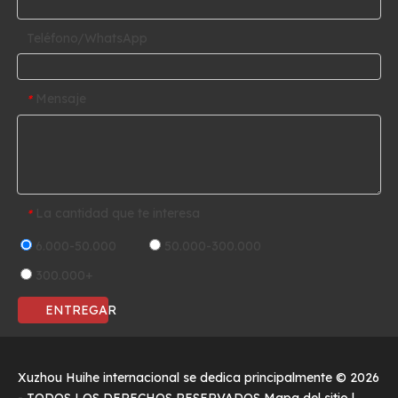
Teléfono/WhatsApp
Mensaje
*
La cantidad que te interesa
*
6.000-50.000
50.000-300.000
300.000+
ENTREGAR
Xuzhou Huihe internacional se dedica principalmente ©
2026
- TODOS LOS DERECHOS RESERVADOS
Mapa del sitio
|