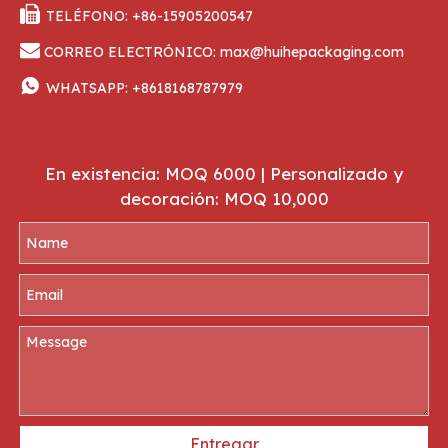

TELÉFONO: +86-15905200547

CORREO ELECTRÓNICO:
max@huihepackaging.com

WHATSAPP:
+8618168787979
En existencia: MOQ 6000 | Personalizado y
decoración: MOQ 10,000
Entregar