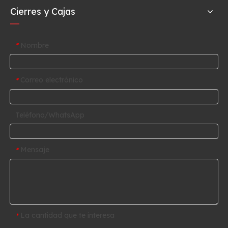
Cierres y Cajas
Nombre
*
Correo electrónico
*
Teléfono/WhatsApp
Mensaje
*
La cantidad que te interesa
*