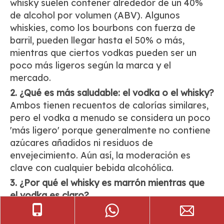
whisky suelen contener alrededor de un 40%
de alcohol por volumen (ABV). Algunos
whiskies, como los bourbons con fuerza de
barril, pueden llegar hasta el 50% o más,
mientras que ciertos vodkas pueden ser un
poco más ligeros según la marca y el
mercado.
2. ¿Qué es más saludable: el vodka o el whisky?
Ambos tienen recuentos de calorías similares,
pero el vodka a menudo se considera un poco
'más ligero' porque generalmente no contiene
azúcares añadidos ni residuos de
envejecimiento. Aún así, la moderación es
clave con cualquier bebida alcohólica.
3. ¿Por qué el whisky es marrón mientras que
el vodka es claro?
El whisky obtiene su color ámbar o dorado al
envejecer en barriles de madera, que liberan