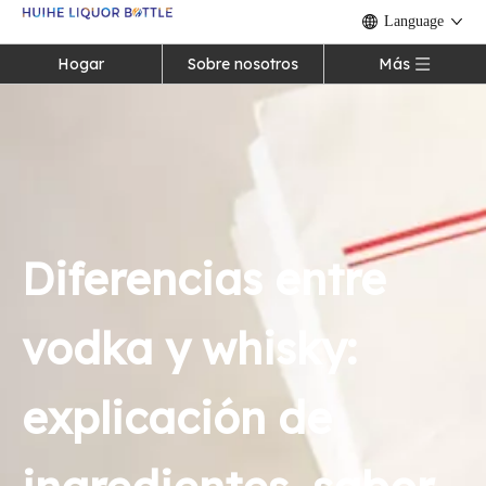
Language
Hogar
Sobre nosotros
Más
Diferencias entre
vodka y whisky:
explicación de