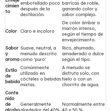
Enveje
embotellado poco
barricas de roble,
cimien
después de la
ganando color y
to
destilación.
sabor complejo.
De color ámbar a
marrón intenso,
Color
Claro e incoloro
según el tiempo de
envejecimiento.
Sabor
Suave, neutral, a
Rico, ahumado,
y
menudo descrito
amaderado o dulce
aroma
como 'puro'
según el tipo.
Comúnmente
A menudo se
Estilo
utilizado en
disfruta solo, con
de
cócteles o bebidas
hielo o con un
bebida
mixtas.
chorrito de agua.
Conte
nido
de
Generalmente
Normalmente entre
alcoho
alrededor del 40%
40 y 50 %