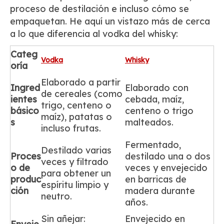
proceso de destilación e incluso cómo se
empaquetan. He aquí un vistazo más de cerca
a lo que diferencia al vodka del whisky:
Categ
Vodka
Whisky
oría
Elaborado a partir
Ingred
Elaborado con
de cereales (como
ientes
cebada, maíz,
trigo, centeno o
básico
centeno o trigo
maíz), patatas o
s
malteados.
incluso frutas.
Fermentado,
Destilado varias
Proces
destilado una o dos
veces y filtrado
o de
veces y envejecido
para obtener un
produc
en barricas de
espíritu limpio y
ción
madera durante
neutro.
años.
Sin añejar:
Envejecido en