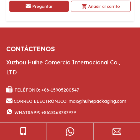
Preguntar
Añadir al carrito
CONTÁCTENOS
Xuzhou Huihe Comercio Internacional Co.,
LTD

TELÉFONO: +86-15905200547

CORREO ELECTRÓNICO:
max@huihepackaging.com

WHATSAPP:
+8618168787979
En existencia: MOQ 6000 | Personalizado y