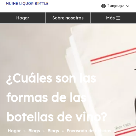
Language
Hogar
Sobre nosotros
Más
¿Cuáles son las
formas de las
botellas de vino?
Hogar
»
Blogs
»
Blogs
»
Envasado de bebidas
»