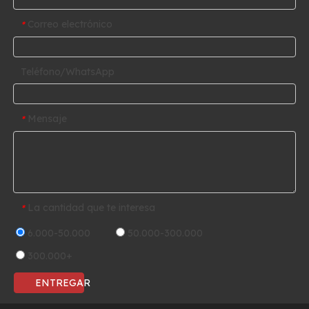
Correo electrónico
*
Teléfono/WhatsApp
Mensaje
*
La cantidad que te interesa
*
6.000-50.000
50.000-300.000
300.000+
ENTREGAR