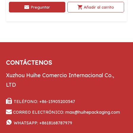
Preguntar
Añadir al carrito
CONTÁCTENOS
Xuzhou Huihe Comercio Internacional Co.,
LTD

TELÉFONO: +86-15905200547

CORREO ELECTRÓNICO:
max@huihepackaging.com

WHATSAPP:
+8618168787979