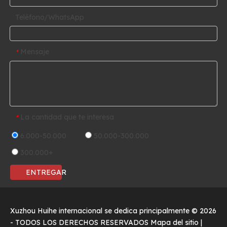
Teléfono/WhatsApp
Mensaje
*
La cantidad que te interesa
*
6.000-50.000
50.000-300.000
300.000+
ENTREGAR
Xuzhou Huihe internacional se dedica principalmente ©
2026
- TODOS LOS DERECHOS RESERVADOS
Mapa del sitio
|