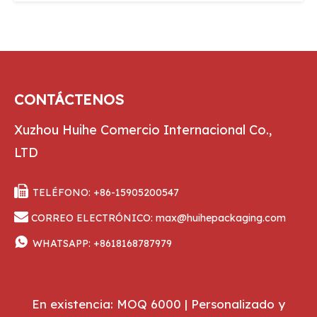
CONTÁCTENOS
Xuzhou Huihe Comercio Internacional Co.,
LTD

TELÉFONO: +86-15905200547

CORREO ELECTRÓNICO:
max@huihepackaging.com

WHATSAPP:
+8618168787979
En existencia: MOQ 6000 | Personalizado y