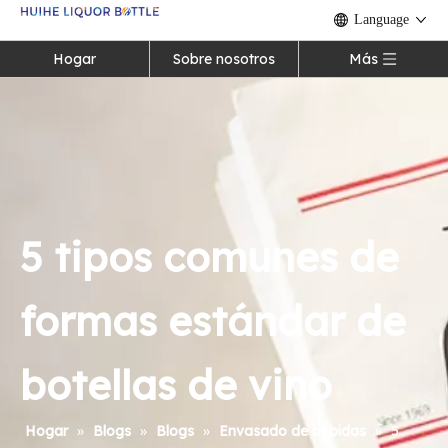
Language
Hogar
Sobre nosotros
Más
5 tipos comunes de
formas estándar de
botellas de vino
Hogar
»
Blogs
»
Blogs
»
Envasado de bebidas
»
5