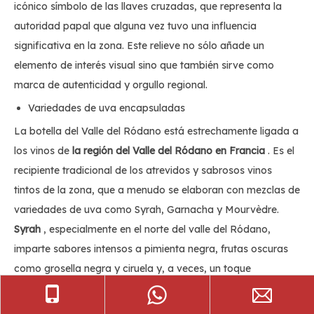
icónico símbolo de las llaves cruzadas, que representa la
autoridad papal que alguna vez tuvo una influencia
significativa en la zona. Este relieve no sólo añade un
elemento de interés visual sino que también sirve como
marca de autenticidad y orgullo regional.
Variedades de uva encapsuladas
La botella del Valle del Ródano está estrechamente ligada a
los vinos de
la región del Valle del Ródano en Francia
. Es el
recipiente tradicional de los atrevidos y sabrosos vinos
tintos de la zona, que a menudo se elaboran con mezclas de
variedades de uva como Syrah, Garnacha y Mourvèdre.
Syrah
, especialmente en el norte del valle del Ródano,
imparte sabores intensos a pimienta negra, frutas oscuras
como grosella negra y ciruela y, a veces, un toque
ahumado.
La garnacha
, que se encuentra más
comúnmente en el sur del valle del Ródano, aporta notas de