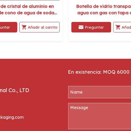
 de cristal de aluminio en
Botella de vidrio transp
de cono de agua de soda
agua con gas con tapa 
pa de tornillo de 250 ml
de 1000 ml
untar
Añadir al carrito
Preguntar
Añadi
En existencia: MOQ 6000 
al Co., LTD
kaging.com