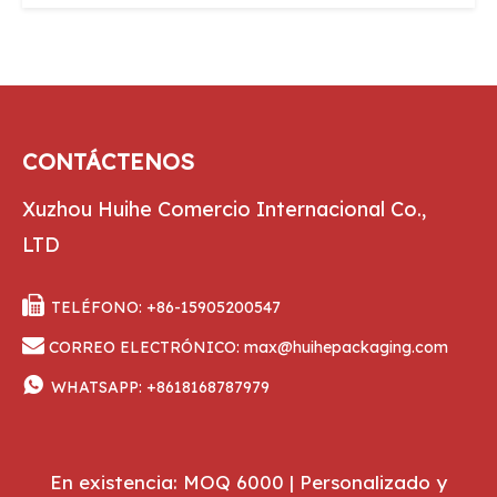
CONTÁCTENOS
Xuzhou Huihe Comercio Internacional Co.,
LTD

TELÉFONO: +86-15905200547

CORREO ELECTRÓNICO:
max@huihepackaging.com

WHATSAPP:
+8618168787979
En existencia: MOQ 6000 | Personalizado y