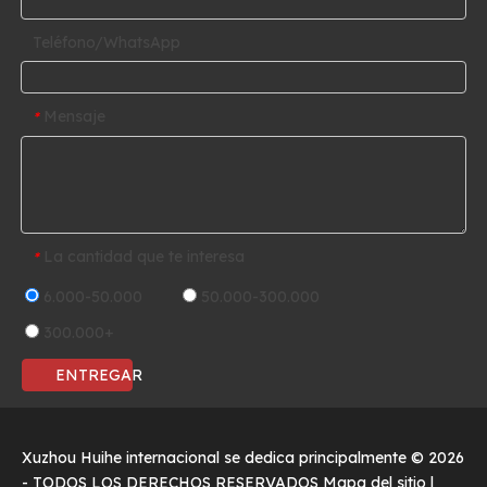
Teléfono/WhatsApp
Mensaje
*
La cantidad que te interesa
*
6.000-50.000
50.000-300.000
300.000+
ENTREGAR
Xuzhou Huihe internacional se dedica principalmente ©
2026
- TODOS LOS DERECHOS RESERVADOS
Mapa del sitio
|