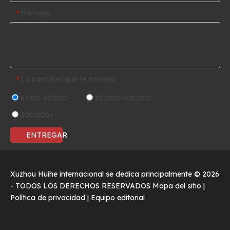
Mensaje
*
La cantidad que te interesa
*
6.000-50.000
50.000-300.000
300.000+
ENTREGAR
Xuzhou Huihe internacional se dedica principalmente ©
2026
- TODOS LOS DERECHOS RESERVADOS
Mapa del sitio
|
Política de privacidad
|
Equipo editorial