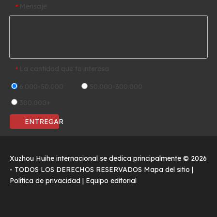
Mensaje
*
La cantidad que te interesa
*
6.000-50.000
50.000-300.000
300.000+
ENTREGAR
Xuzhou Huihe internacional se dedica principalmente ©
2026
- TODOS LOS DERECHOS RESERVADOS
Mapa del sitio
|
Política de privacidad
|
Equipo editorial