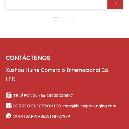
como un destilado.
CONTÁCTENOS
Xuzhou Huihe Comercio Internacional Co.,
LTD

TELÉFONO: +86-15905200547

CORREO ELECTRÓNICO:
max@huihepackaging.com

WHATSAPP:
+8618168787979