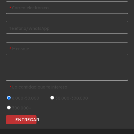
Correo electrónico
*
Teléfono/WhatsApp
Mensaje
*
La cantidad que te interesa
*
6.000-50.000
50.000-300.000
300.000+
ENTREGAR